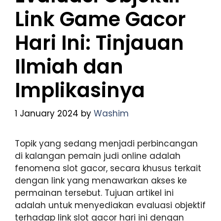
Link Game Gacor
Hari Ini: Tinjauan
Ilmiah dan
Implikasinya
1 January 2024
by
Washim
Topik yang sedang menjadi perbincangan
di kalangan pemain judi online adalah
fenomena slot gacor, secara khusus terkait
dengan link yang menawarkan akses ke
permainan tersebut. Tujuan artikel ini
adalah untuk menyediakan evaluasi objektif
terhadap link slot gacor hari ini dengan