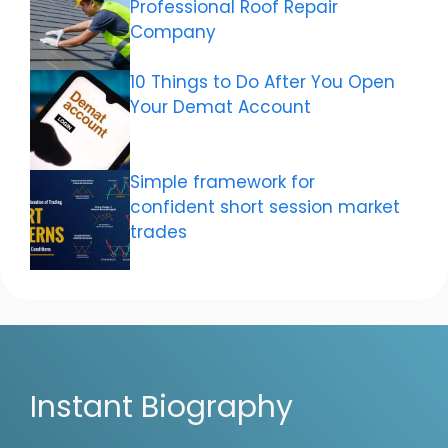
Professional Roof Repair
Company
10 Things to Do After You Open
Your Demat Account
Simple framework for
confident short session market
trades
Instant Biography