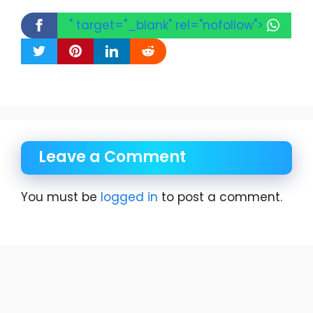
" target="_blank" rel="nofollow">
Leave a Comment
You must be
logged in
to post a comment.