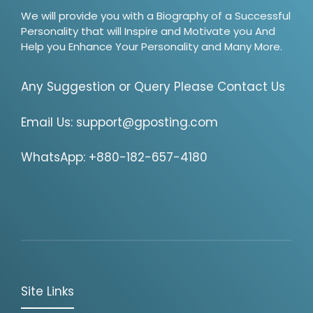
We will provide you with a Biography of a Successful
Personality that will Inspire and Motivate you And
Help you Enhance Your Personality and Many More.
Any Suggestion or Query Please Contact Us
Email Us:
support@gposting.com
WhatsApp: +880-182-657-4180
Site Links