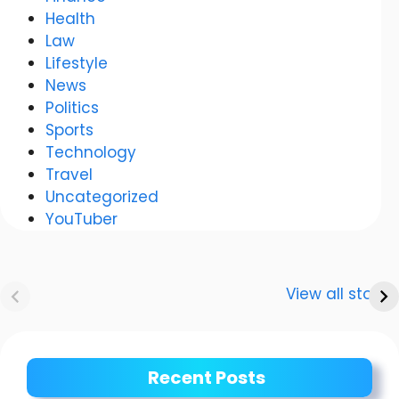
Health
Law
Lifestyle
News
Politics
Sports
Technology
Travel
Uncategorized
YouTuber
Anurag
Meenakshi Dixit:
Dwivedi Car
The story of a
View all stories
Collection
shining career
Recent Posts