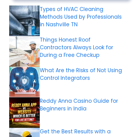
Types of HVAC Cleaning
Methods Used by Professionals
in Nashville TN
Things Honest Roof
Contractors Always Look for
During a Free Checkup
What Are the Risks of Not Using
Control Integrators
Reddy Anna Casino Guide for
Beginners in India
Get the Best Results with a