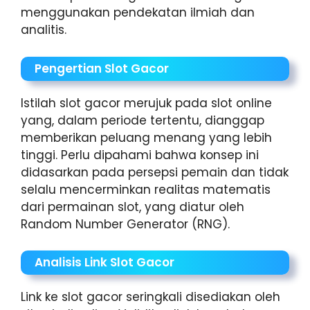
menggunakan pendekatan ilmiah dan
analitis.
Pengertian Slot Gacor
Istilah slot gacor merujuk pada slot online
yang, dalam periode tertentu, dianggap
memberikan peluang menang yang lebih
tinggi. Perlu dipahami bahwa konsep ini
didasarkan pada persepsi pemain dan tidak
selalu mencerminkan realitas matematis
dari permainan slot, yang diatur oleh
Random Number Generator (RNG).
Analisis Link Slot Gacor
Link ke slot gacor seringkali disediakan oleh