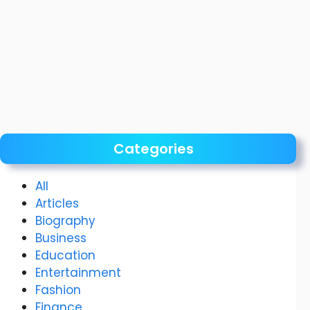
Categories
All
Articles
Biography
Business
Education
Entertainment
Fashion
Finance